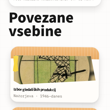
Povezane
vsebine
Izbor gledaliških produkcij
Nazorjeva · 1946–danes