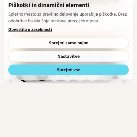
Piškotki in dinamični elementi
Se mi vsaj ni treba poljubljati
Spletno mesto za pravilno delovanje uporablja piškotke. Brez
odobritve bo izkušnja razstave precej okrnjena.
Trubarjeva · 2018
Obvestilo o zasebnosti
Sprejmi samo nujne
Nastavitve
Sprejmi vse
Trubarjeva
Razgled
Obdobja
Hitri
Obrekovalnica
meni
Hlapec Jernej in njegova pravica
strani
Trubarjeva · 2018