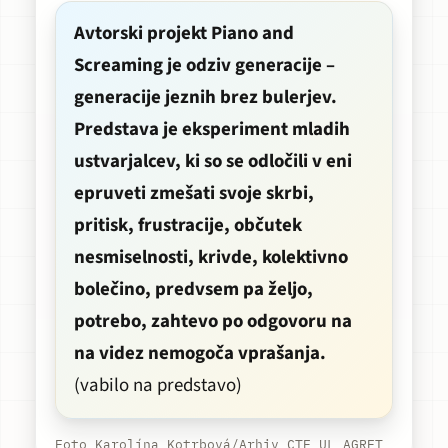
Avtorski projekt
Piano and
Screaming
je odziv generacije –
generacije jeznih brez bulerjev.
Predstava je eksperiment mladih
ustvarjalcev, ki so se odločili v eni
epruveti zmešati svoje skrbi,
pritisk, frustracije, občutek
nesmiselnosti, krivde, kolektivno
bolečino, predvsem pa željo,
potrebo, zahtevo po odgovoru na
na videz nemogoča vprašanja.
(vabilo na predstavo)
Foto Karolína Kotrbová/Arhiv CTF UL AGRFT