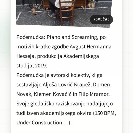
POVEČAJ
Počemučka:
Piano and Screaming
, po
motivih kratke zgodbe
Avgust
Hermanna
Hesseja, produkcija Akademijskega
studija, 2019.
Počemučka je avtorski kolektiv, ki ga
sestavljajo Aljoša Lovrić Krapež, Domen
Novak, Klemen Kovačič in Filip Mramor.
Svoje gledališko raziskovanje nadaljujejo
tudi izven akademijskega okvira (
150 BPM
,
Under Construction …
).