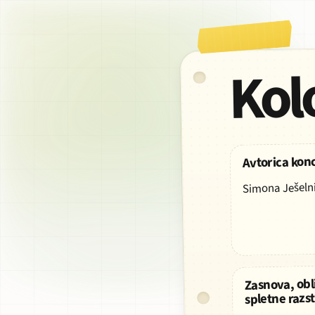
Kol
Avtorica kon
Simona Ješeln
AVTORICA
KONCEPTA
Zasnova, obl
spletne razs