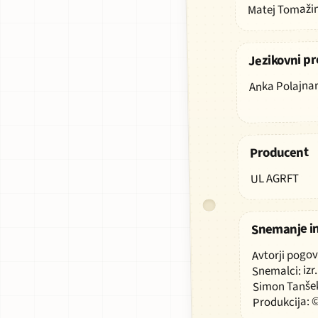
Matej Tomaži
ZASNOVA,
OBLIKOVANJE
IN
PROGRAMIRANJ
Jezikovni pr
SPLETNE
RAZSTAVE
Anka Polajna
JEZIKOVNI
PREGLED
Producent
PRODUCENT
UL AGRFT
Snemanje in
Avtorji pogo
SNEMANJE
Snemalci: izr.
IN
MONTAŽA
Simon Tanše
VIDEO
Produkcija: 
VSEBIN