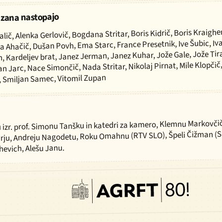
tizana nastopajo
lič, Alenka Gerlovič, Bogdana Stritar, Boris Kidrič, Boris Kraigher, 
a Ahačič, Dušan Povh, Ema Starc, France Presetnik, Ive Šubic, Iv
, Kardeljev brat, Janez Jerman, Janez Kuhar, Jože Gale, Jože Tira
n Jarc, Nace Simončič, Nada Stritar, Nikolaj Pirnat, Mile Klopčič
, Smiljan Samec, Vitomil Zupan
 izr. prof. Simonu Tanšku in katedri za kamero, Klemnu Markovčič
arju, Andreju Nagodetu, Roku Omahnu (RTV SLO), Špeli Čižman (S
hevich, Alešu Janu.