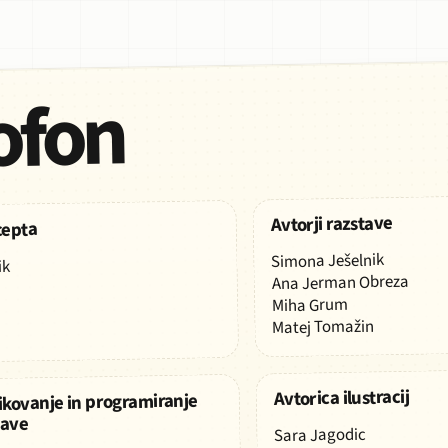
ofon
Avtorji razstave
cepta
Simona Ješelnik
AVTORJI
ik
RAZSTAVE
Ana Jerman Obreza
Miha Grum
Matej Tomažin
Avtorica ilustracij
ikovanje in programiranje
tave
Sara Jagodic
AVTORICA