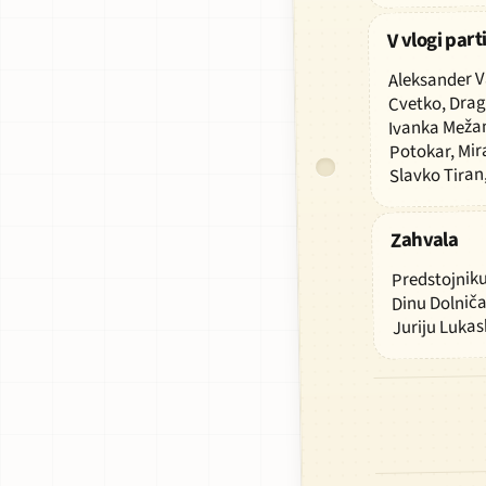
V vlogi par
Aleksander Va
V
Cvetko, Drag
VLOGI
Ivanka Mežan
PARTIZANA
Potokar, Mira
NASTOPAJO
Slavko Tiran
Zahvala
Predstojniku
ZAHVALA
Dinu Dolnič
Juriju Lukas