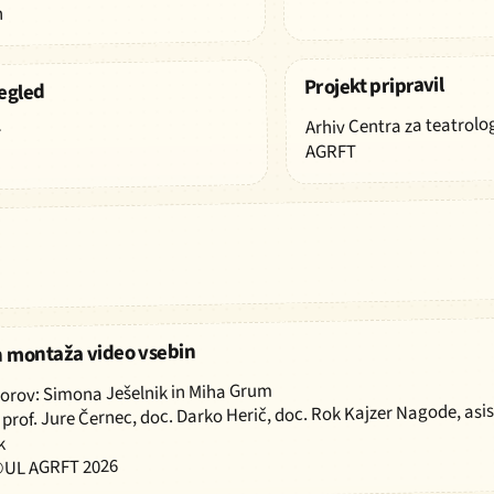
ILUSTRACIJ
n
E
Projekt pripravil
egled
Arhiv Centra za teatrolog
PROJEKT
r
PRIPRAVIL
AGRFT
 montaža video vsebin
vorov: Simona Ješelnik in Miha Grum
 prof. Jure Černec, doc. Darko Herič, doc. Rok Kajzer Nagode, asist
k
©UL AGRFT 2026