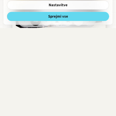
Nastavitve
Sprejmi vse
Trubarjeva
Razgled
Obdobja
Hitri
Obrekovalnica
meni
strani
QR koda
Aškerčeva · 2024
Opraviti z Eddyjem
Aškerčeva · 2025