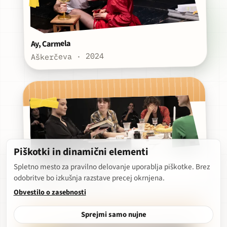
Ay, Carmela
Aškerčeva · 2024
Piškotki in dinamični elementi
Spletno mesto za pravilno delovanje uporablja piškotke. Brez
Radijska igra Ad somnum
odobritve bo izkušnja razstave precej okrnjena.
Aškerčeva · 2025
Obvestilo o zasebnosti
Sprejmi samo nujne