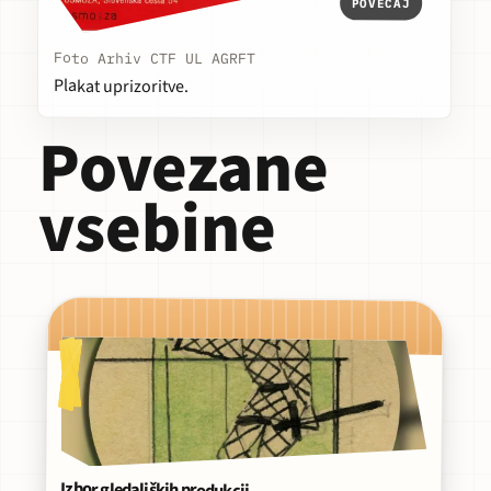
POVEČAJ
Foto Arhiv CTF UL AGRFT
Plakat uprizoritve.
Povezane
vsebine
Izbor gledaliških produkcij