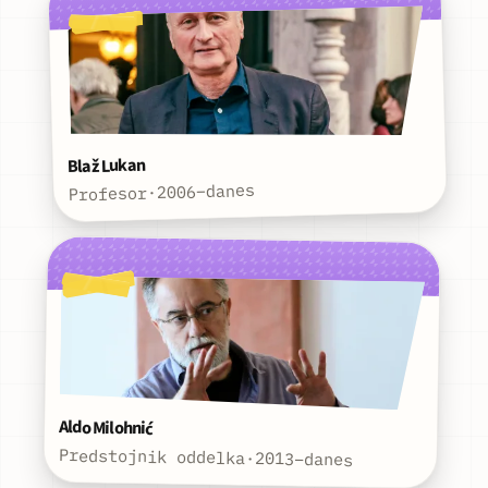
Blaž Lukan
2006–danes
·
Profesor
Aldo Milohnić
Predstojnik oddelka
·
2013–danes