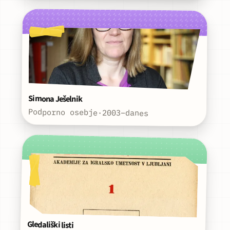
Simona Ješelnik
Podporno osebje
·
2003–danes
Gledališki listi