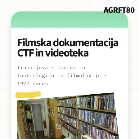
AGRFT80
Filmska dokumentacija
CTF in videoteka
Trubarjeva · Center za
teatrologijo in filmologijo ·
1977–danes