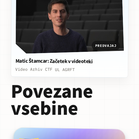
PREDVAJAJ
Matic Štamcar: Začetek v videoteki
Video Arhiv CTF UL AGRFT
Povezane
vsebine