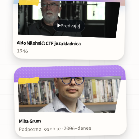
Predvajaj
Aldo Milohnić: CTF je zakladnica
1946
Miha Grum
2006–danes
·
Podporno osebje