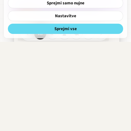
Sprejmi samo nujne
Nastavitve
Sprejmi vse
Nazorjeva
Razgled
Obdobja
Hitri
Obrekovalnica
meni
strani
Aleš Valič
1993–danes
·
Profesor
Akademijski studio
Nazorjeva · 1971–danes