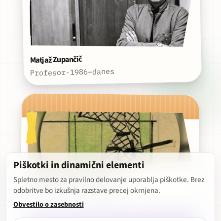
Matjaž Zupančič
1986–danes
·
Profesor
Piškotki in dinamični elementi
Izbor gledaliških produkcij
Spletno mesto za pravilno delovanje uporablja piškotke. Brez
odobritve bo izkušnja razstave precej okrnjena.
Nazorjeva · 1946–danes
Obvestilo o zasebnosti