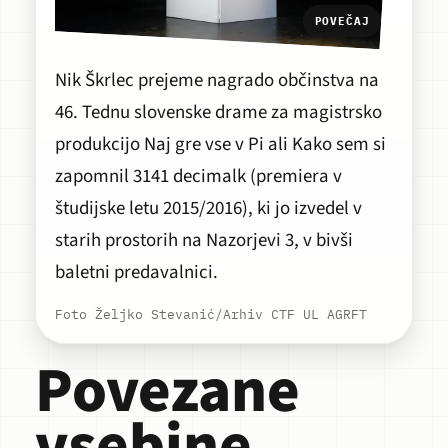
POVEČAJ
Nik Škrlec prejeme nagrado občinstva na
46. Tednu slovenske drame za magistrsko
produkcijo
Naj gre vse v Pi
ali Kako sem si
zapomnil 3141 decimalk
(premiera v
študijske letu 2015/2016), ki jo izvedel v
starih prostorih na Nazorjevi 3, v bivši
baletni predavalnici.
Foto Željko Stevanić/Arhiv CTF UL AGRFT
Povezane
vsebine