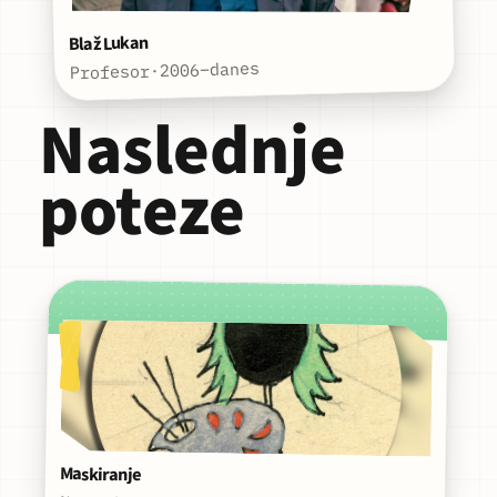
Blaž Lukan
2006–danes
·
Profesor
Naslednje
poteze
Maskiranje