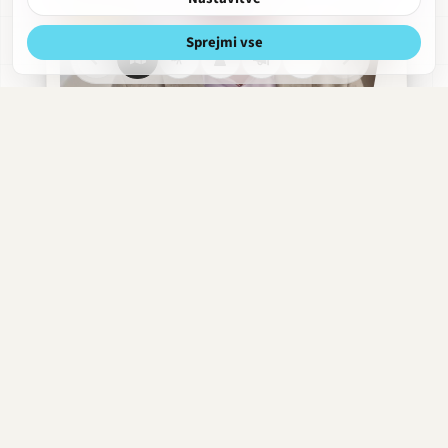
Sprejmi vse
Nazorjeva
Razgled
Obdobja
Hitri
Obrekovalnica
meni
strani
Tomaž Gubenšek
1998–danes
·
Profesor
Kristijan Muck
Profesor
·
1980–2015