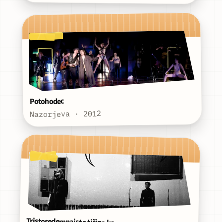
Potohodec
Nazorjeva · 2012
Tristosedemnajst a tišina ka