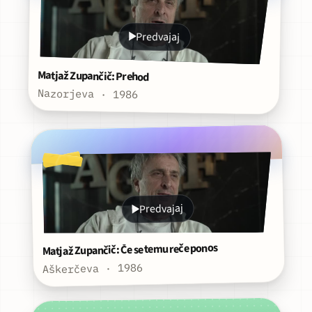
Predvajaj
Matjaž Zupančič: Prehod
Nazorjeva · 1986
Predvajaj
Matjaž Zupančič: Če se temu reče ponos
Aškerčeva · 1986