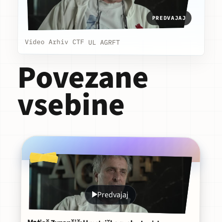
PREDVAJAJ
Video Arhiv CTF UL AGRFT
Povezane
vsebine
Predvajaj