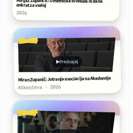
Matjaž Zupančič: Umetniška svoboda ni dana
enkrat za vselej
2026
Predvajaj
Miran Zupanič: Jutranja asociacija na Akademijo
Aškerčeva · 2026