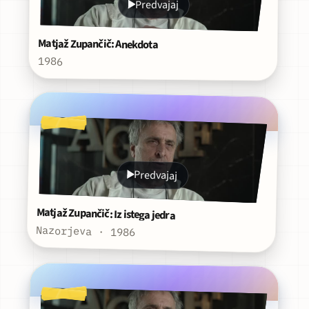
Predvajaj
Matjaž Zupančič: Anekdota
1986
Predvajaj
Matjaž Zupančič: Iz istega jedra
Nazorjeva · 1986