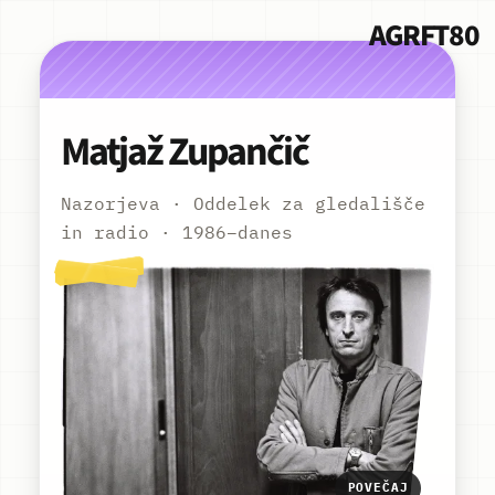
AGRFT80
Matjaž Zupančič
Nazorjeva · Oddelek za gledališče
in radio · 1986–danes
POVEČAJ