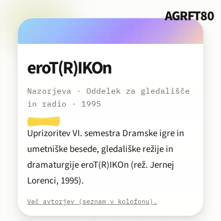
AGRFT80
eroT(R)IKOn
Nazorjeva · Oddelek za gledališče
Predvajaj
in radio · 1995
Uprizoritev VI. semestra Dramske igre in
umetniške besede, gledališke režije in
dramaturgije eroT(R)IKOn (rež. Jernej
Lorenci, 1995).
Več avtorjev (seznam v kolofonu).