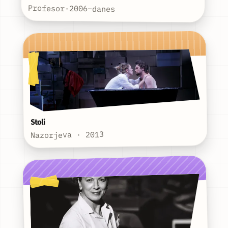
Profesor
·
2006–danes
Stoli
Nazorjeva · 2013