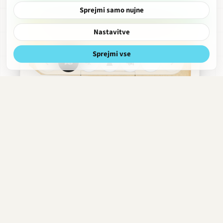
Sprejmi samo nujne
Nastavitve
Sprejmi vse
Nazorjeva
Razgled
Obdobja
Hitri
Obrekovalnica
meni
Gledališki listi
strani
Nazorjeva · 1946–danes
Mile Korun
1984–1985, 1987–1991