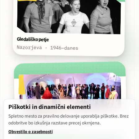
Gledališko petje
Nazorjeva · 1946–danes
Piškotki in dinamični elementi
Spletno mesto za pravilno delovanje uporablja piškotke. Brez
Kostumografija
odobritve bo izkušnja razstave precej okrnjena.
Nazorjeva · 1946–danes
Obvestilo o zasebnosti