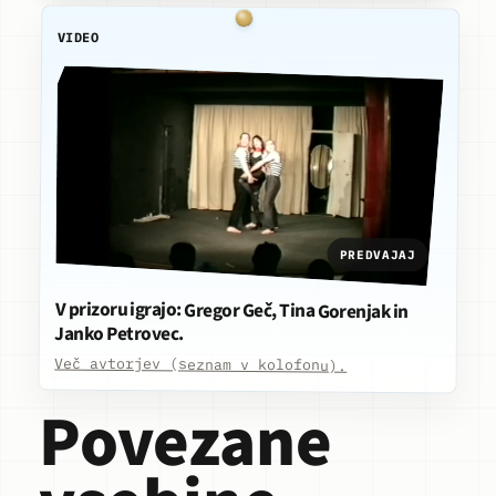
VIDEO
PREDVAJAJ
V prizoru igrajo: Gregor Geč, Tina Gorenjak in
Janko Petrovec.
Več avtorjev (seznam v kolofonu).
Povezane