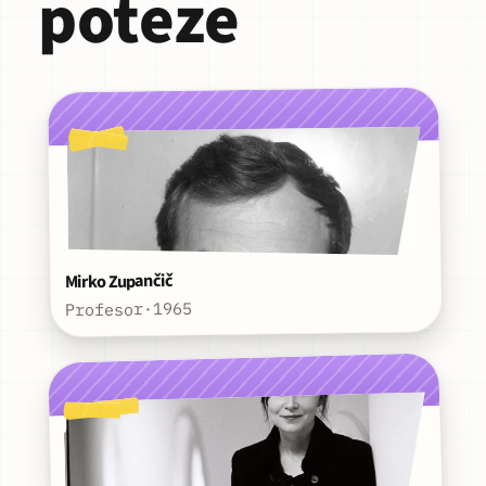
poteze
Mirko Zupančič
1965
·
Profesor