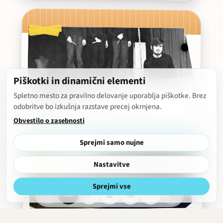
Piškotki in dinamični elementi
Akademijski studio
Spletno mesto za pravilno delovanje uporablja piškotke. Brez
odobritve bo izkušnja razstave precej okrnjena.
Nazorjeva · 1971–danes
Obvestilo o zasebnosti
Sprejmi samo nujne
Nastavitve
Sprejmi vse
Nazorjeva
Razgled
Obdobja
Hitri
Obrekovalnica
meni
Gostujoče predavanje Hansa-Thiesa Lehmanna
strani