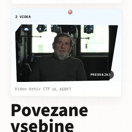
2 VIDEA
PREDVAJAJ
Video Arhiv CTF UL AGRFT
Povezane
vsebine