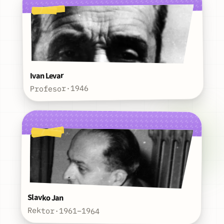
Ivan Levar
1946
·
Profesor
Slavko Jan
Rektor
·
1961–1964