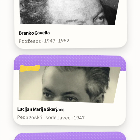
Branko Gavella
1947–1952
·
Profesor
Lucijan Marija Škerjanc
Pedagoški sodelavec
·
1947