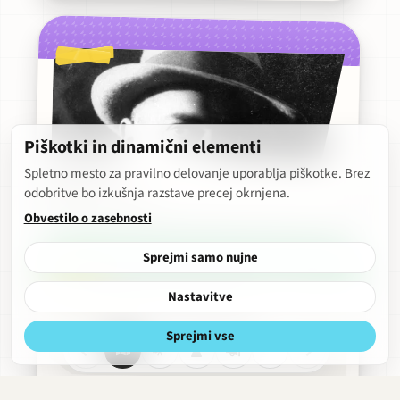
Piškotki in dinamični elementi
Janez Cesar
Spletno mesto za pravilno delovanje uporablja piškotke. Brez
odobritve bo izkušnja razstave precej okrnjena.
Profesor
·
1946
Obvestilo o zasebnosti
Sprejmi samo nujne
Nastavitve
Sprejmi vse
Dukičevi bloki
Razgled
Obdobja
Hitri
Obrekovalnica
meni
Gledališko petje
strani