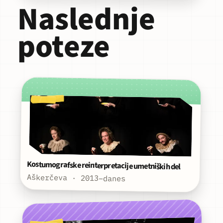
Naslednje
poteze
Kostumografske reinterpretacije umetniških del
Aškerčeva · 2013–danes