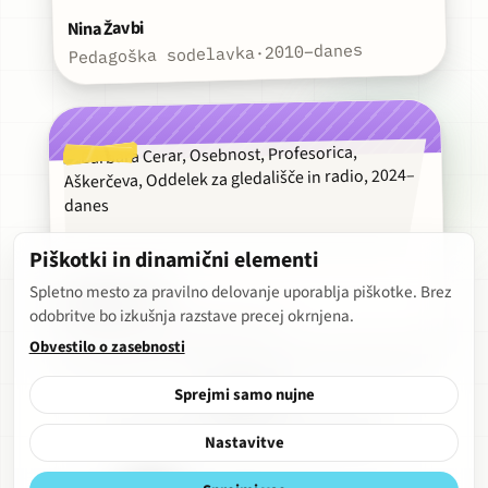
Nina Žavbi
2010–danes
·
Pedagoška sodelavka
Piškotki in dinamični elementi
Spletno mesto za pravilno delovanje uporablja piškotke. Brez
Barbara Cerar
odobritve bo izkušnja razstave precej okrnjena.
2024–danes
·
Profesorica
Obvestilo o zasebnosti
Sprejmi samo nujne
Naloži več
Pri nalaganju vsebin je prišlo do napake.
Nastavitve