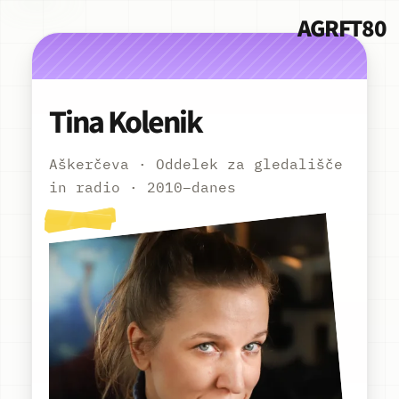
AGRFT80
Tina Kolenik
Aškerčeva · Oddelek za gledališče
in radio · 2010–danes