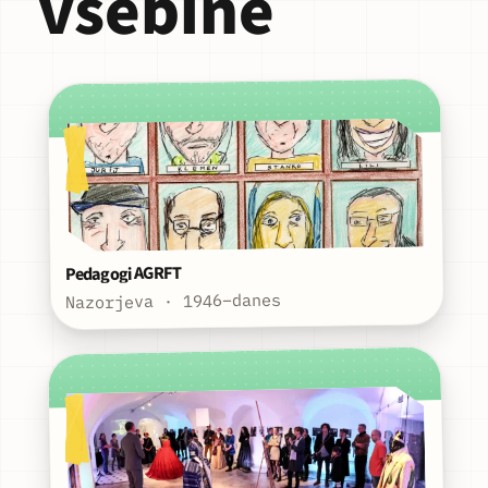
vsebine
Pedagogi AGRFT
Nazorjeva · 1946–danes