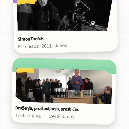
Simon Tanšek
2011–danes
·
Profesor
Druženja, proslavljanja, prosti čas
Trubarjeva · 1946–danes