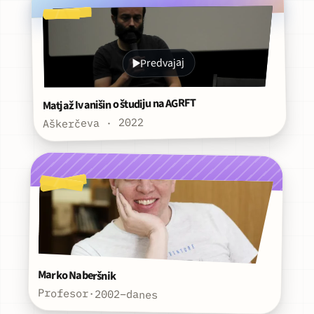
Predvajaj
Matjaž Ivanišin o študiju na AGRFT
Aškerčeva · 2022
Marko Naberšnik
Profesor
·
2002–danes