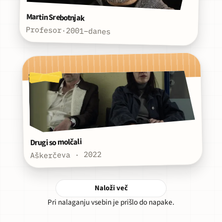
Martin Srebotnjak
Profesor
·
2001–danes
Drugi so molčali
Aškerčeva · 2022
Naloži več
Pri nalaganju vsebin je prišlo do napake.