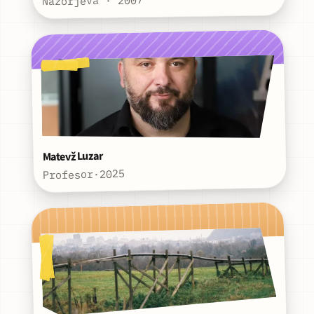
Nazorjeva · 2007
Matevž Luzar
2025
·
Profesor