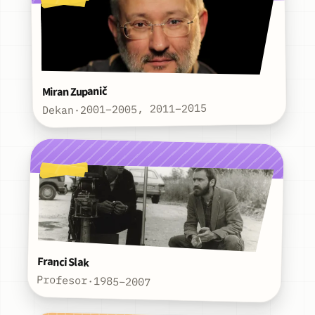
Miran Zupanič
2001–2005, 2011–2015
·
Dekan
Franci Slak
Profesor
·
1985–2007