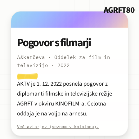
AGRFT80
Pogovor s filmarji
Aškerčeva · Oddelek za film in
Predvajaj
televizijo · 2022
AKTV je 1. 12. 2022 posnela pogovor z
diplomanti filmske in televizijske režije
AGRFT v okviru KINOFILM-a. Celotna
oddaja je na voljo na
arnesu
.
Več avtorjev (seznam v kolofonu).