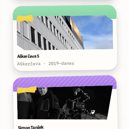
Aškerčeva 5
Aškerčeva · 2019–danes
Simon Tanšek