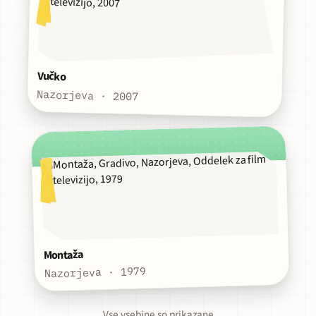
Vučko
Nazorjeva · 2007
Montaža
Nazorjeva · 1979
Vse vsebine so prikazane