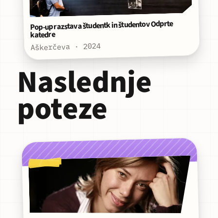
Pop-up razstava študentk in študentov Odprte
katedre
Aškerčeva · 2024
Naslednje
poteze