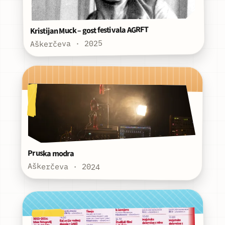
Kristijan Muck – gost festivala AGRFT
Aškerčeva · 2025
Pruska modra
Aškerčeva · 2024