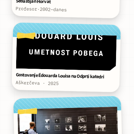
Sebastijan Horvat
Profesor
·
2002–danes
Gostovanje Édouarda Louisa na Odprti katedri
Aškerčeva · 2025