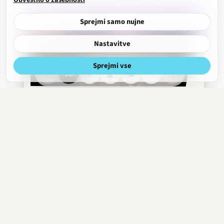
Sprejmi samo nujne
Nastavitve
Sprejmi vse
Aškerčeva
Razgled
Obdobja
Hitri
Obrekovalnica
meni
strani
Boris Ostan
2008–danes
·
Profesor
Nataša Barbara Gračner