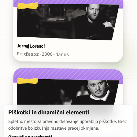
Jernej Lorenci
Profesor
·
2006–danes
Piškotki in dinamični elementi
Branko Šturbej
Spletno mesto za pravilno delovanje uporablja piškotke. Brez
odobritve bo izkušnja razstave precej okrnjena.
Profesor
·
2002–danes
Obvestilo o zasebnosti