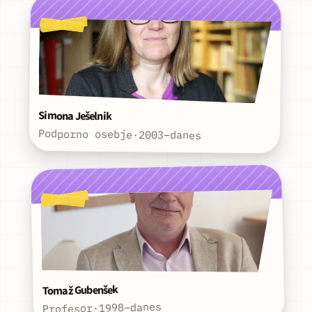
Simona Ješelnik
Podporno osebje
·
2003–danes
Tomaž Gubenšek
1998–danes
·
Profesor