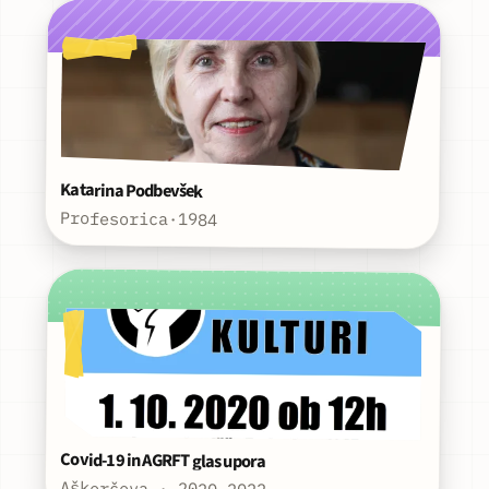
Katarina Podbevšek
Profesorica
·
1984
Covid-19 in AGRFT glas upora
Aškerčeva · 2020–2022