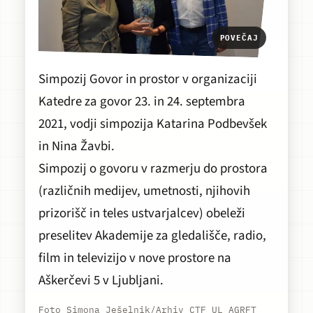
POVEČAJ
Simpozij
Govor in prostor
v organizaciji
Katedre za govor 23. in 24. septembra
2021, vodji simpozija Katarina Podbevšek
in Nina Žavbi.
Simpozij o govoru v razmerju do prostora
(različnih medijev, umetnosti, njihovih
prizorišč in teles ustvarjalcev) obeleži
preselitev Akademije za gledališče, radio,
film in televizijo v nove prostore na
Aškerčevi 5 v Ljubljani.
Foto Simona Ješelnik/Arhiv CTF UL AGRFT