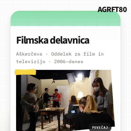
AGRFT80
Filmska delavnica
Aškerčeva · Oddelek za film in
televizijo · 2006–danes
POVEČAJ