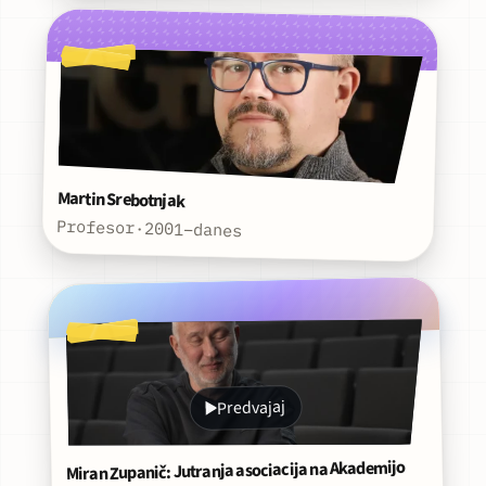
Martin Srebotnjak
Profesor
·
2001–danes
Predvajaj
Miran Zupanič: Jutranja asociacija na Akademijo