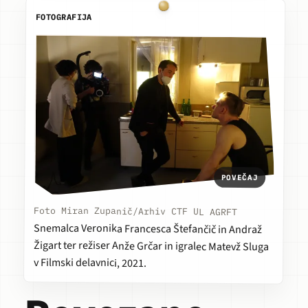
FOTOGRAFIJA
POVEČAJ
Foto Miran Zupanič/Arhiv CTF UL AGRFT
Snemalca Veronika Francesca Štefančič in Andraž
Žigart ter režiser Anže Grčar in igralec Matevž Sluga
v Filmski delavnici, 2021.