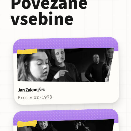
Povezane
vsebine
Jan Zakonjšek
1998
·
Profesor