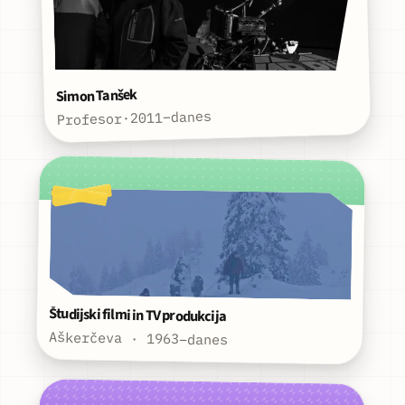
Simon Tanšek
2011–danes
·
Profesor
Študijski filmi in TV produkcija
Aškerčeva · 1963–danes