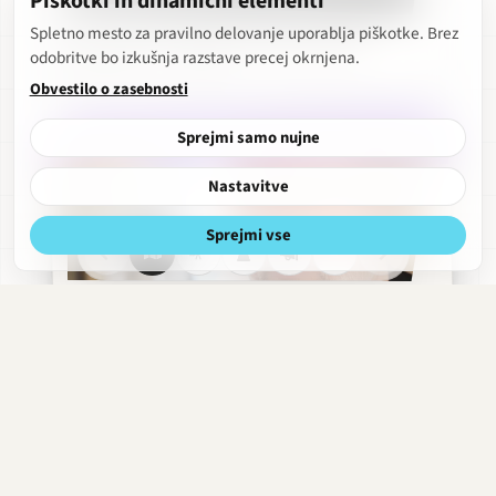
Piškotki in dinamični elementi
Miran Zupanič: Nagrade niso pravo vodilo
Spletno mesto za pravilno delovanje uporablja piškotke. Brez
odobritve bo izkušnja razstave precej okrnjena.
Aškerčeva · 1990
Obvestilo o zasebnosti
Sprejmi samo nujne
Nastavitve
Sprejmi vse
Aškerčeva
Razgled
Obdobja
Hitri
Obrekovalnica
meni
Klemen Dvornik
strani
2010
·
Profesor